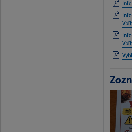
Inf
Info
Voľ
Info
Voľ
Vyhl
Zozn