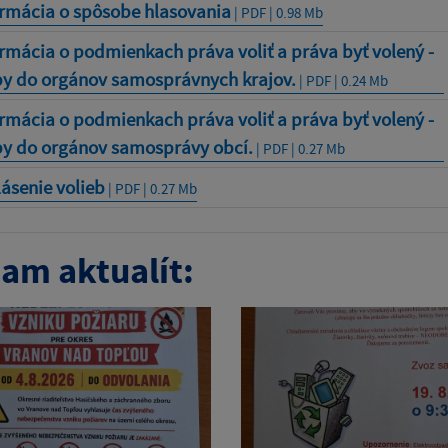
ormácia o spôsobe hlasovania
| PDF | 0.98 Mb
rmácia o podmienkach práva voliť a práva byť volený -
by do orgánov samosprávnych krajov.
| PDF | 0.24 Mb
rmácia o podmienkach práva voliť a práva byť volený -
by do orgánov samosprávy obcí.
| PDF | 0.27 Mb
ásenie volieb
| PDF | 0.27 Mb
am aktualít: