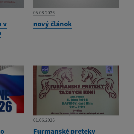
05.08.2026
u v
nový článok
o
01.06.2026
do
Furmanské preteky