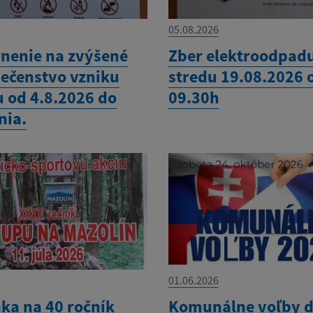
05.08.2026
nenie na zvýšené
Zber elektroodpad
ečenstvo vzniku
stredu 19.08.2026 
u od 4.8.2026 do
09.30h
nia.
01.06.2026
ka na 40 ročník
Komunálne voľby 