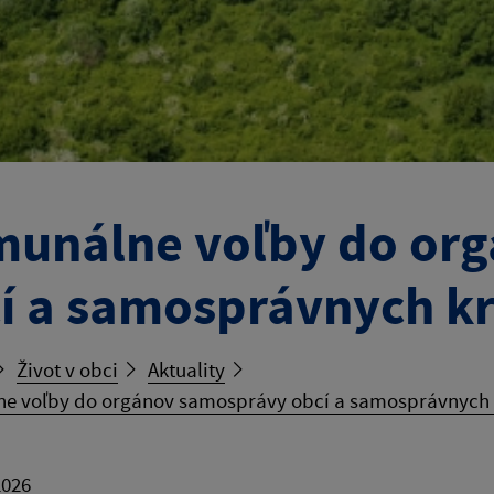
unálne voľby do or
í a samosprávnych kr
Život v obci
Aktuality
e voľby do orgánov samosprávy obcí a samosprávnych k
2026