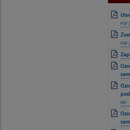
Utvo
PDF |
Zver
PDF |
Zapi
Ozn
sam
Ozn
pos
Mb
Ozn
sam