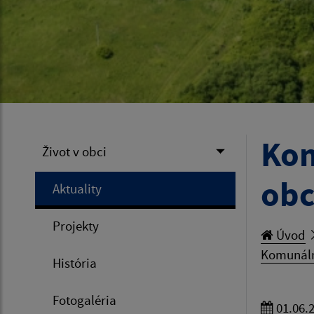
Kom
Život v obci
obc
Aktuality
Projekty
Úvod
Komunáln
História
Fotogaléria
01.06.