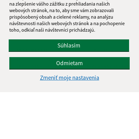
na zlepšenie vášho zážitku z prehliadania našich
kozmetiky, kávy a pochutín bez plastového vrchnáka,
webových stránok, na to, aby sme vám zobrazovali
vázy, misky, nevratné obaly zo skla z alkoholických alebo
prispôsobený obsah a cielené reklamy, na analýzu
nealkoholických nápojov, poháre, tabuľové sklo z okien
návštevnosti našich webových stránok a na pochopenie
toho, odkiaľ naši návštevníci prichádzajú.
a dverí (väčšie množstvo patrí na zberný dvor), sklenené
črepy, poháre od kompótu, a pod.
Súhlasím
NEPATRIA SEM:
znečistené sklo, zrkadlo, sklo s
prímesami, bezpečnostné sklo, porcelán, keramika,
Odmietam
drôtené sklo, autosklo, zrkadlá, TV obrazovky, sklenené
fľaše od chemikálií, pozlátené a pokovované sklo alebo
Zmeniť moje nastavenia
technické druhy skla, sklo kombinované s inými
materiálmi, žiarovky, plexisklo. Vratné fľaše vráťte späť
do obchodu.
5 POHÁROV stačí na výrobu vázy
[KZ] KOMUNÁL