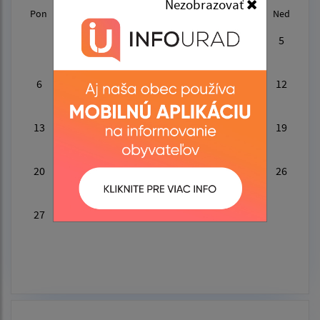
Nezobrazovať
Pon
Uto
Str
Štv
Pia
Sob
Ned
1
2
3
4
5
KZ
6
7
8
9
10
11
12
PL
ZO
13
14
15
16
17
18
19
KZ
20
21
22
23
24
25
26
PA
27
28
29
30