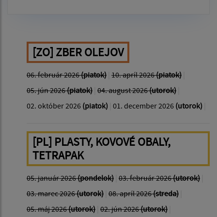
[ZO] ZBER OLEJOV
06. február 2026
(piatok)
|
10. apríl 2026
(piatok)
|
05. jún 2026
(piatok)
|
04. august 2026
(utorok)
|
02. október 2026
(piatok)
|
01. december 2026
(utorok)
|
[PL] PLASTY, KOVOVÉ OBALY,
TETRAPAK
05. január 2026
(pondelok)
|
03. február 2026
(utorok)
|
03. marec 2026
(utorok)
|
08. apríl 2026
(streda)
|
05. máj 2026
(utorok)
|
02. jún 2026
(utorok)
|