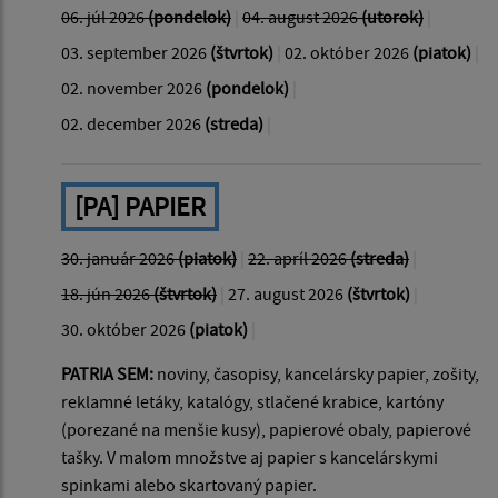
06. júl 2026
(pondelok)
|
04. august 2026
(utorok)
|
03. september 2026
(štvrtok)
|
02. október 2026
(piatok)
|
02. november 2026
(pondelok)
|
02. december 2026
(streda)
|
[PA] PAPIER
30. január 2026
(piatok)
|
22. apríl 2026
(streda)
|
18. jún 2026
(štvrtok)
|
27. august 2026
(štvrtok)
|
30. október 2026
(piatok)
|
PATRIA SEM:
noviny, časopisy, kancelársky papier, zošity,
reklamné letáky, katalógy, stlačené krabice, kartóny
(porezané na menšie kusy), papierové obaly, papierové
tašky. V malom množstve aj papier s kancelárskymi
spinkami alebo skartovaný papier.