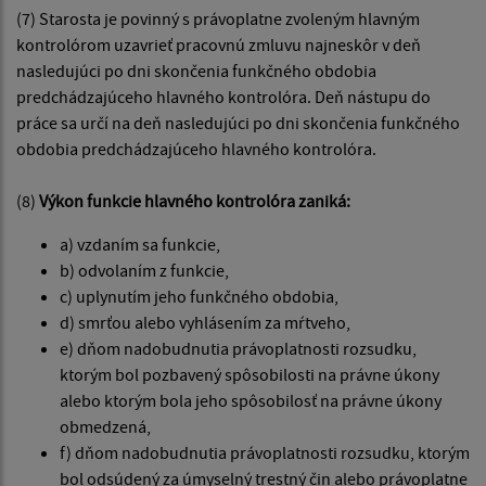
(7) Starosta je povinný s právoplatne zvoleným hlavným
kontrolórom uzavrieť pracovnú zmluvu najneskôr v deň
nasledujúci po dni skončenia funkčného obdobia
predchádzajúceho hlavného kontrolóra. Deň nástupu do
práce sa určí na deň nasledujúci po dni skončenia funkčného
obdobia predchádzajúceho hlavného kontrolóra.
(8)
Výkon funkcie hlavného kontrolóra zaniká:
a) vzdaním sa funkcie,
b) odvolaním z funkcie,
c) uplynutím jeho funkčného obdobia,
d) smrťou alebo vyhlásením za mŕtveho,
e) dňom nadobudnutia právoplatnosti rozsudku,
ktorým bol pozbavený spôsobilosti na právne úkony
alebo ktorým bola jeho spôsobilosť na právne úkony
obmedzená,
f) dňom nadobudnutia právoplatnosti rozsudku, ktorým
bol odsúdený za úmyselný trestný čin alebo právoplatne