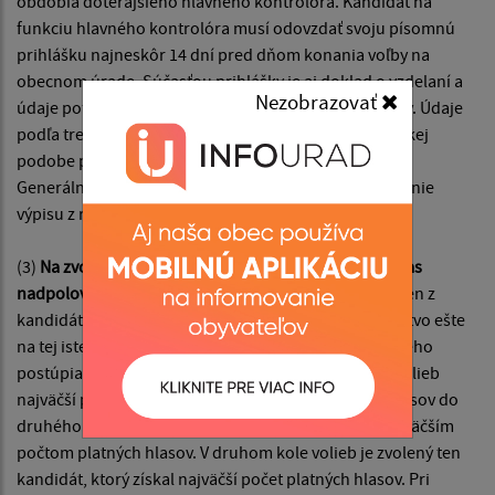
obdobia doterajšieho hlavného kontrolóra. Kandidát na
funkciu hlavného kontrolóra musí odovzdať svoju písomnú
prihlášku najneskôr 14 dní pred dňom konania voľby na
obecnom úrade. Súčasťou prihlášky je aj doklad o vzdelaní a
Nezobrazovať
údaje potrebné na vyžiadanie výpisu z registra trestov. Údaje
podľa tretej vety obec bezodkladne zašle v elektronickej
podobe prostredníctvom elektronickej komunikácie
Generálnej prokuratúre Slovenskej republiky na vydanie
výpisu z registra trestov.
(3)
Na zvolenie hlavného kontrolóra je potrebný súhlas
nadpolovičnej väčšiny všetkých poslancov.
Ak ani jeden z
kandidátov takú väčšinu nezískal, obecné zastupiteľstvo ešte
na tej istej schôdzi vykoná druhé kolo volieb, do ktorého
postúpia dvaja kandidáti, ktorí získali v prvom kole volieb
najväčší počet platných hlasov. V prípade rovnosti hlasov do
druhého kola volieb postupujú všetci kandidáti s najväčším
počtom platných hlasov. V druhom kole volieb je zvolený ten
kandidát, ktorý získal najväčší počet platných hlasov. Pri