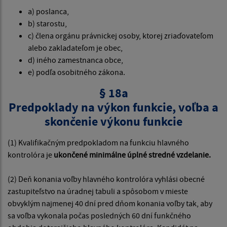
a) poslanca,
b) starostu,
c) člena orgánu právnickej osoby, ktorej zriaďovateľom
alebo zakladateľom je obec,
d) iného zamestnanca obce,
e) podľa osobitného zákona.
§ 18a
Predpoklady na výkon funkcie, voľba a
skončenie výkonu funkcie
(1) Kvalifikačným predpokladom na funkciu hlavného
kontrolóra je
ukončené minimálne úplné stredné vzdelanie.
(2) Deň konania voľby hlavného kontrolóra vyhlási obecné
zastupiteľstvo na úradnej tabuli a spôsobom v mieste
obvyklým najmenej 40 dní pred dňom konania voľby tak, aby
sa voľba vykonala počas posledných 60 dní funkčného