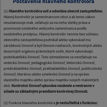
Postavenie hlavného kontrolóra
(1)
Hlavného kontrolóra volí a odvoláva obecné zastupiteľstvo
.
Hlavný kontrolór je zamestnancom obce a ak tento zákon
neustanovuje inak, vzťahujú sa na neho všetky práva a
povinnosti ostatného vedúceho zamestnanca podľa
osobitného predpisu. Hlavný kontrolór nesmie bez súhlasu
obecného zastupiteľstva podnikať alebo vykonávať inú
zárobkovú činnosť a byť členom riadiacich, kontrolných alebo
dozorných orgánov právnických osôb, ktoré vykonávajú
podnikateľskú činnosť. Toto obmedzenie sa nevzťahuje na
vedeckú činnosť, pedagogickú činnosť, lektorskú činnosť,
prednášateľskú činnosť, prekladateľskú činnosť, publicistickú
činnosť, literárnu alebo umeleckú činnosť a na správu
vlastného majetku alebo správu majetku svojich maloletých
detí.
Kontrolnú činnosť vykonáva nezávisle a nestranne v
súlade so základnými pravidlami kontrolnej činnosti.
(2) Funkcia hlavného kontrolóra
je nezlučiteľná s funkciou: