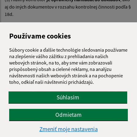
aj do iných dokumentov v rozsahu kontrolnej činnosti podľa §
18d.
(4) Hlavný kontrolór
je povinný na požiadanie bezodkladne
sprístupniť výsledky kontrol poslancom alebo starostovi
.
Používame cookies
Súbory cookie a ďalšie technológie sledovania používame
na zlepšenie vášho zážitku z prehliadania našich
webových stránok, na to, aby sme vám zobrazovali
prispôsobený obsah a cielené reklamy, na analýzu
návštevnosti našich webových stránok a na pochopenie
Je táto stránka užitočná?
Áno
Nie
toho, odkiaľ naši návštevníci prichádzajú.
Boli tieto 
Boli 
Našli ste na stránke chybu?
Napíšte nám
Súhlasím
Napíšte nám:
Odmietam
Meno (povinné)
Zmeniť moje nastavenia