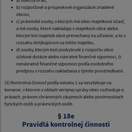
a) obecný úrad,
b) rozpočtové a príspevkové organizácie zriadené
obcou,
c) právnické osoby, v ktorých má obec majetkovú účasť,
a iné osoby, ktoré nakladajú s majetkom obce alebo
ktorým bol majetok obce prenechaný na užívanie, a to v
rozsahu dotýkajúcom sa tohto majetku,
d) osoby, ktorým boli poskytnuté z rozpočtu obce
účelové dotácie alebo návratné finančné výpomoci, či
nenávratné finančné výpomoci podľa osobitného
predpisu v rozsahu nakladania s týmito prostriedkami.
(3) Kontrolná činnosť podľa odseku 1 sa nevzťahuje na
konanie, v ktorom v oblasti verejnej správy obec rozhoduje o
právach, právom chránených záujmoch alebo povinnostiach
fyzických osôb a právnických osôb.
§ 18e
Pravidlá kontrolnej činnosti