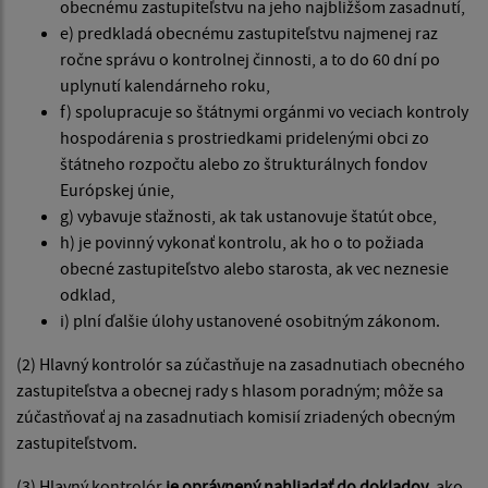
obecnému zastupiteľstvu na jeho najbližšom zasadnutí,
e) predkladá obecnému zastupiteľstvu najmenej raz
ročne správu o kontrolnej činnosti, a to do 60 dní po
uplynutí kalendárneho roku,
f) spolupracuje so štátnymi orgánmi vo veciach kontroly
hospodárenia s prostriedkami pridelenými obci zo
štátneho rozpočtu alebo zo štrukturálnych fondov
Európskej únie,
g) vybavuje sťažnosti, ak tak ustanovuje štatút obce,
h) je povinný vykonať kontrolu, ak ho o to požiada
obecné zastupiteľstvo alebo starosta, ak vec neznesie
odklad,
i) plní ďalšie úlohy ustanovené osobitným zákonom.
(2) Hlavný kontrolór sa zúčastňuje na zasadnutiach obecného
zastupiteľstva a obecnej rady s hlasom poradným; môže sa
zúčastňovať aj na zasadnutiach komisií zriadených obecným
zastupiteľstvom.
(3) Hlavný kontrolór
je oprávnený nahliadať do dokladov
, ako