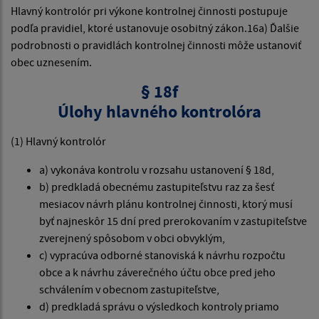
Hlavný kontrolór pri výkone kontrolnej činnosti postupuje
podľa pravidiel, ktoré ustanovuje osobitný zákon.16a) Ďalšie
podrobnosti o pravidlách kontrolnej činnosti môže ustanoviť
obec uznesením.
§ 18f
Úlohy hlavného kontrolóra
(1) Hlavný kontrolór
a) vykonáva kontrolu v rozsahu ustanovení § 18d,
b) predkladá obecnému zastupiteľstvu raz za šesť
mesiacov návrh plánu kontrolnej činnosti, ktorý musí
byť najneskôr 15 dní pred prerokovaním v zastupiteľstve
zverejnený spôsobom v obci obvyklým,
c) vypracúva odborné stanoviská k návrhu rozpočtu
obce a k návrhu záverečného účtu obce pred jeho
schválením v obecnom zastupiteľstve,
d) predkladá správu o výsledkoch kontroly priamo