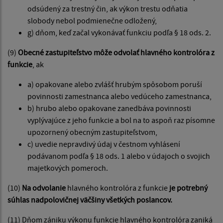
odsúdený za trestný čin, ak výkon trestu odňatia
slobody nebol podmienečne odložený,
g) dňom, keď začal vykonávať funkciu podľa § 18 ods. 2.
(9)
Obecné zastupiteľstvo môže odvolať hlavného kontrolóra z
funkcie
, ak
a) opakovane alebo zvlášť hrubým spôsobom poruší
povinnosti zamestnanca alebo vedúceho zamestnanca,
b) hrubo alebo opakovane zanedbáva povinnosti
vyplývajúce z jeho funkcie a bol na to aspoň raz písomne
upozornený obecným zastupiteľstvom,
c) uvedie nepravdivý údaj v čestnom vyhlásení
podávanom podľa § 18 ods. 1 alebo v údajoch o svojich
majetkových pomeroch.
(10)
Na odvolanie
hlavného kontrolóra z funkcie
je potrebný
súhlas nadpolovičnej väčšiny všetkých poslancov.
(11) Dňom zániku výkonu funkcie hlavného kontrolóra zaniká