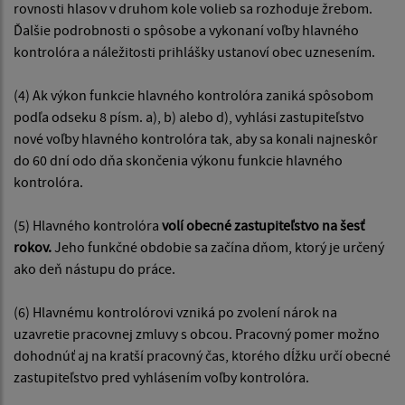
rovnosti hlasov v druhom kole volieb sa rozhoduje žrebom.
Ďalšie podrobnosti o spôsobe a vykonaní voľby hlavného
kontrolóra a náležitosti prihlášky ustanoví obec uznesením.
(4) Ak výkon funkcie hlavného kontrolóra zaniká spôsobom
podľa odseku 8 písm. a), b) alebo d), vyhlási zastupiteľstvo
nové voľby hlavného kontrolóra tak, aby sa konali najneskôr
do 60 dní odo dňa skončenia výkonu funkcie hlavného
kontrolóra.
(5) Hlavného kontrolóra
volí obecné zastupiteľstvo na šesť
rokov.
Jeho funkčné obdobie sa začína dňom, ktorý je určený
ako deň nástupu do práce.
(6) Hlavnému kontrolórovi vzniká po zvolení nárok na
uzavretie pracovnej zmluvy s obcou. Pracovný pomer možno
dohodnúť aj na kratší pracovný čas, ktorého dĺžku určí obecné
zastupiteľstvo pred vyhlásením voľby kontrolóra.