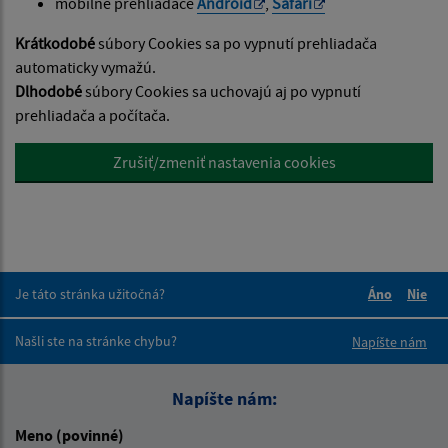
mobilne prehliadače
Android
,
Safari
Krátkodobé
súbory Cookies sa po vypnutí prehliadača
automaticky vymažú.
Dlhodobé
súbory Cookies sa uchovajú aj po vypnutí
prehliadača a počítača.
Zrušiť/zmeniť nastavenia cookies
Je táto stránka užitočná?
Áno
Nie
Boli tieto 
Boli 
Našli ste na stránke chybu?
Napíšte nám
Napíšte nám:
Meno (povinné)