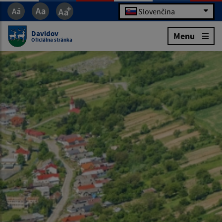
Slovenčina
Davidov
Menu
Oficiálna stránka