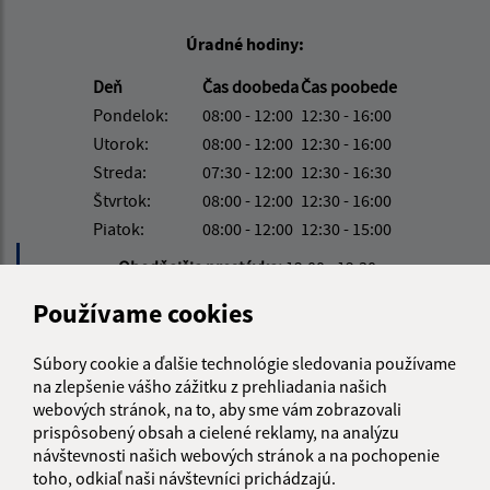
Úradné hodiny:
Deň
Čas doobeda
Čas poobede
Pondelok:
08:00 - 12:00
12:30 - 16:00
Utorok:
08:00 - 12:00
12:30 - 16:00
Streda:
07:30 - 12:00
12:30 - 16:30
Štvrtok:
08:00 - 12:00
12:30 - 16:00
Piatok:
08:00 - 12:00
12:30 - 15:00
Obedňajšia prestávka:
12:00 - 12:30
Používame cookies
Kontakt:
Súbory cookie a ďalšie technológie sledovania používame
Obecný úrad Davidov
na zlepšenie vášho zážitku z prehliadania našich
Davidov 182
webových stránok, na to, aby sme vám zobrazovali
prispôsobený obsah a cielené reklamy, na analýzu
093 03 Vranov nad Topľou
návštevnosti našich webových stránok a na pochopenie
info@davidov.sk
toho, odkiaľ naši návštevníci prichádzajú.