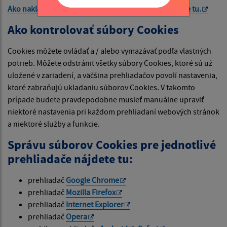
Ako nakladá Google s vašimi súbormi Cookies nájdete
tu
.
Ako kontrolovať súbory Cookies
Cookies môžete ovládať a / alebo vymazávať podľa vlastných
potrieb. Môžete odstrániť všetky súbory Cookies, ktoré sú už
uložené v zariadení, a väčšina prehliadačov povolí nastavenia,
ktoré zabraňujú ukladaniu súborov Cookies. V takomto
prípade budete pravdepodobne musieť manuálne upraviť
niektoré nastavenia pri každom prehliadaní webových stránok
a niektoré služby a funkcie.
Správu súborov Cookies pre jednotlivé
prehliadače nájdete tu:
prehliadač
Google Chrome
prehliadač
Mozilla Firefox
prehliadač
Internet Explorer
prehliadač
Opera