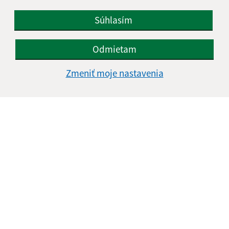
+421 574 497 160
Súhlasím
IČO: 00332330
Odmietam
Zmeniť moje nastavenia
Informácie o stránke: