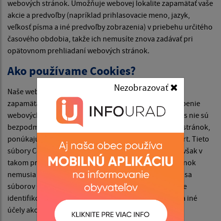
webových stránok. Umožňuje webovej lokalite zapamätať vaše
akcie a predvoľby (napríklad prihlasovacie meno, jazyk,
veľkosť písma a iné predvoľby zobrazenia) v priebehu určitého
časového obdobia, takže ich nemusíte znova zadávať pri
opätovnom prehliadaní webových stránok.
Ako používame Cookies?
Nezobrazovať
Naše webové stránky používajú súbory Cookies na
zapamätanie nastavení používateľa a lepšie prispôsobenie
webových stránok záujmom návštevníka. Hoci Cookies nie sú
bezpodmienečne potrebné na fungovanie webových stránok,
ponúkajú pri návšteve webových stránok vyšší komfort. Tieto
súbory Cookies môžete odstrániť alebo zablokovať, avšak v
takom prípade niektoré funkcie týchto webových stránok
nemusia fungovať podľa určenia. Informácie týkajúce sa
súborov Cookies sa nepoužívajú na to, aby vás osobne
identifikovali. Tieto súbory Cookies sa nepoužívajú na iné
účely ako tie, ktoré sú tu popísané.