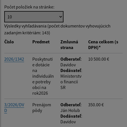
Počet položiek na stránke:
Hľadať v:
Výsledky vyhľadávania (počet dokumentov vyhovujúcich
zadaným kritériám: 143)
Typ dátumu:
Číslo
Predmet
Zmluvná
Cena celkom (s
strana
DPH)*
Dátum od:
2026/1342
Poskytnuti
Odberateľ
:
10 500.00 €
e dotácie
Davidov
na
Dodávateľ
:
Dátum do:
individuáln
Ministerstv
e potreby
o financií
obcí na
SR
Suma od:
rok2026
3/2026/DV
Prenájom
Odberateľ
:
350.00 €
D
pôdy
Ján Holub
Suma do:
Dodávateľ
:
Davidov