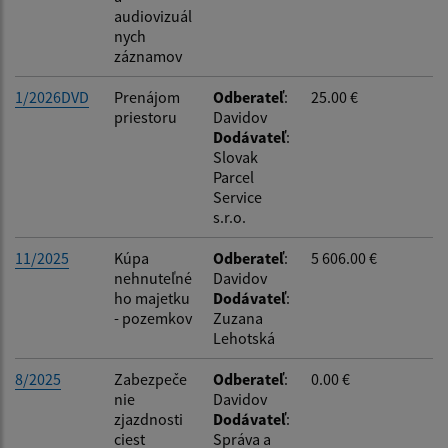
audiovizuál
nych
záznamov
1/2026DVD
Prenájom
Odberateľ
:
25.00 €
priestoru
Davidov
Dodávateľ
:
Slovak
Parcel
Service
s.r.o.
11/2025
Kúpa
Odberateľ
:
5 606.00 €
nehnuteľné
Davidov
ho majetku
Dodávateľ
:
- pozemkov
Zuzana
Lehotská
8/2025
Zabezpeče
Odberateľ
:
0.00 €
nie
Davidov
zjazdnosti
Dodávateľ
:
ciest
Správa a