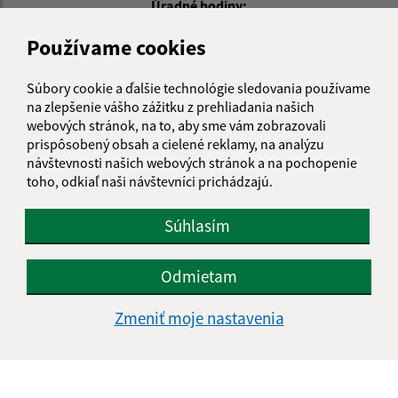
Úradné hodiny:
Deň
Čas doobeda
Čas poobede
Používame cookies
Pondelok:
08:00 - 12:00
12:30 - 16:00
Utorok:
08:00 - 12:00
12:30 - 16:00
Súbory cookie a ďalšie technológie sledovania používame
na zlepšenie vášho zážitku z prehliadania našich
Streda:
07:30 - 12:00
12:30 - 16:30
webových stránok, na to, aby sme vám zobrazovali
Štvrtok:
08:00 - 12:00
12:30 - 16:00
prispôsobený obsah a cielené reklamy, na analýzu
Piatok:
08:00 - 12:00
12:30 - 15:00
návštevnosti našich webových stránok a na pochopenie
toho, odkiaľ naši návštevníci prichádzajú.
Obedňajšia prestávka:
12:00 - 12:30
Súhlasím
Kontakt:
Odmietam
Obecný úrad Davidov
Davidov 182
Zmeniť moje nastavenia
093 03 Vranov nad Topľou
info@davidov.sk
+421 574 497 160