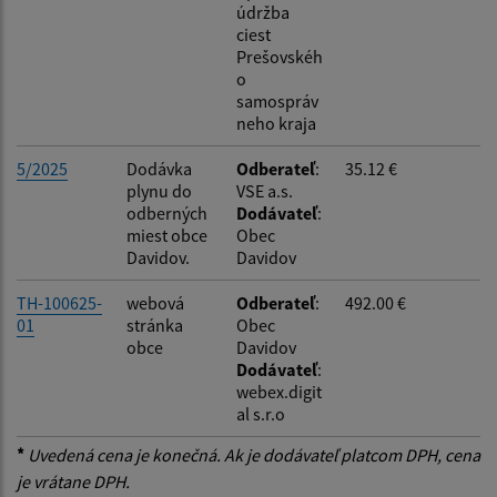
údržba
ciest
Prešovskéh
o
samospráv
neho kraja
5/2025
Dodávka
Odberateľ
:
35.12 €
plynu do
VSE a.s.
odberných
Dodávateľ
:
miest obce
Obec
Davidov.
Davidov
TH-100625-
webová
Odberateľ
:
492.00 €
01
stránka
Obec
obce
Davidov
Dodávateľ
:
webex.digit
al s.r.o
*
Uvedená cena je konečná. Ak je dodávateľ platcom DPH, cena
je vrátane DPH.