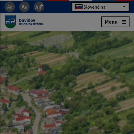
Slovenčina
Davidov
Menu
Oficiálna stránka