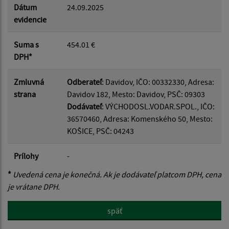
Dátum
24.09.2025
evidencie
Suma s
454.01 €
DPH*
Zmluvná
Odberateľ
: Davidov, IČO: 00332330, Adresa:
strana
Davidov 182, Mesto: Davidov, PSČ: 09303
Dodávateľ
: VÝCHODOSL.VODAR.SPOL., IČO:
36570460, Adresa: Komenského 50, Mesto:
KOŠICE, PSČ: 04243
Prílohy
-
*
Uvedená cena je konečná. Ak je dodávateľ platcom DPH, cena
je vrátane DPH.
späť