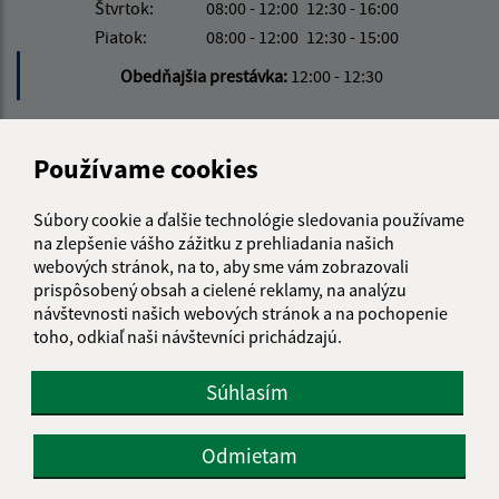
Štvrtok:
08:00 - 12:00
12:30 - 16:00
Piatok:
08:00 - 12:00
12:30 - 15:00
Obedňajšia prestávka:
12:00 - 12:30
Kontakt:
Používame cookies
Obecný úrad Davidov
Súbory cookie a ďalšie technológie sledovania používame
Davidov 182
na zlepšenie vášho zážitku z prehliadania našich
093 03 Vranov nad Topľou
webových stránok, na to, aby sme vám zobrazovali
prispôsobený obsah a cielené reklamy, na analýzu
info@davidov.sk
návštevnosti našich webových stránok a na pochopenie
+421 574 497 160
toho, odkiaľ naši návštevníci prichádzajú.
IČO: 00332330
Súhlasím
Odmietam