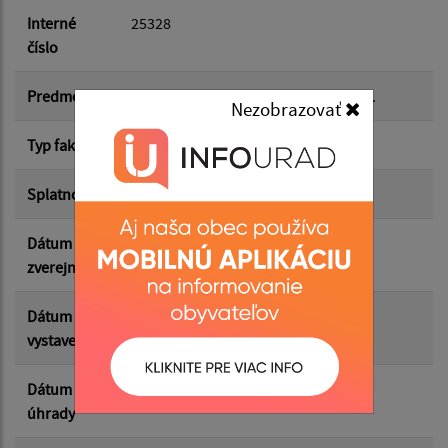
Dátum do:
Interné
25328
číslo
Suma od:
Predmet
FP:25328 1/9700199006 Fa-vodné - č.
Nezobrazovať
Typ faktúry
dodávateľská
Suma do:
Splatnosť
24.10.2025
Dátum
15.10.2025
Filtrovať
Reset
zverejnenia
Dátum
24.09.2025
vystavenia
Dátum
29.09.2025
úhrady