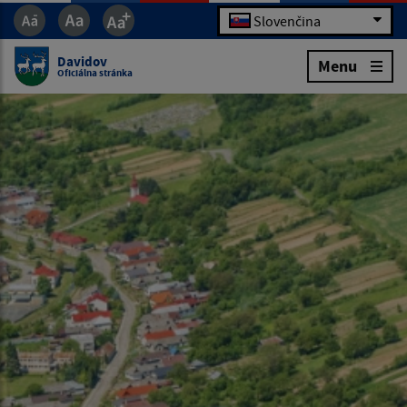
Slovenčina
Davidov
Menu
Oficiálna stránka